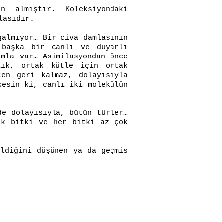
n almıştır. Koleksiyondaki
lasıdır.
galmıyor… Bir civa damlasının
 başka bir canlı ve duyarlı
amla var… Asimilasyondan önce
lık, ortak kütle için ortak
en geri kalmaz, dolayısıyla
kesin ki, canlı iki molekülün
de dolayısıyla, bütün türler…
ok bitki ve her bitki az çok
eldiğini düşünen ya da geçmiş