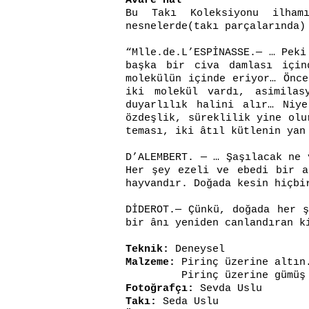
Avâre hâl
Bu Takı Koleksiyonu ilhamı
nesnelerde(takı parçalarında)
“Mlle.de.L’ESPİNASSE.— … Peki
başka bir civa damlası için
molekülün içinde eriyor… Önce
iki molekül vardı, asimilas
duyarlılık halini alır… Niy
özdeşlik, süreklilik yine olu
teması, iki âtıl kütlenin yan
D’ALEMBERT. — … Şaşılacak ne 
Her şey ezeli ve ebedi bir a
hayvandır. Doğada kesin hiçbi
DİDEROT.­­­— Çünkü, doğada he
bir ânı yeniden canlandıran k
Teknik:
Deneysel
Malzeme:
Pirinç üzerine altın
Pirinç üzerine gümüş o
Fotoğrafçı:
Sevda Uslu
Takı:
Seda Uslu