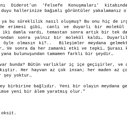
nı Diderot’un ‘Felsefe Konuşmaları’ kitabında
 duyu hallerinize bağımlı görüntüler yakalamanız o
 ya bu süreklilik nasıl oluşmuş? Bu onu hiç de ır
de erimesi gibi, canlı ve duyarlı bir molekül
 iki damla vardı, temastan sonra artık bir tek d
yondan sonra yalnız bir molekül kaldı… Duyarlı
e öyle olmasın ki?.. Bileşimler meydana gelmekt
r… Ve sonra da her zamanki etki ve tepki… Şurası 
 yana bulunuşundan tamamen farklı bir şeydir…
var bunda? Bütün varlıklar iç içe geçişirler, ve 
kıştır. Her hayvan az çok insan; her maden az ç
r şey yoktur…
r şey birbirine bağlıdır. Yeni bir olayın meydana g
imse yeni bir âlem yaratmış olur.”
.
ksit.