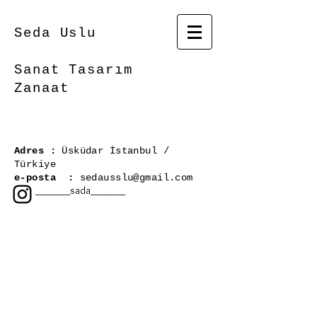
Seda Uslu
Sanat Tasarım
Zanaat
Adres :
Üsküdar İstanbul /
Türkiye
e-posta :
sedausslu@gmail.com
_______sada_______